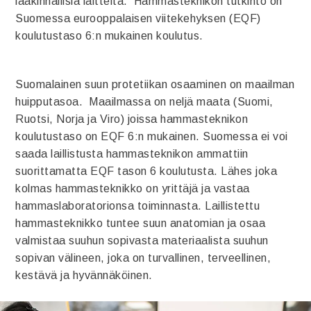
lääkinnällisiä laitteita. Hammasteknikon tutkinto on
Suomessa eurooppalaisen viitekehyksen (EQF)
koulutustaso 6:n mukainen koulutus.
Suomalainen suun protetiikan osaaminen on maailman
huipputasoa. Maailmassa on neljä maata (Suomi,
Ruotsi, Norja ja Viro) joissa hammasteknikon
koulutustaso on EQF 6:n mukainen. Suomessa ei voi
saada laillistusta hammasteknikon ammattiin
suorittamatta EQF tason 6 koulutusta. Lähes joka
kolmas hammasteknikko on yrittäjä ja vastaa
hammaslaboratorionsa toiminnasta. Laillistettu
hammasteknikko tuntee suun anatomian ja osaa
valmistaa suuhun sopivasta materiaalista suuhun
sopivan välineen, joka on turvallinen, terveellinen,
kestävä ja hyvännäköinen.