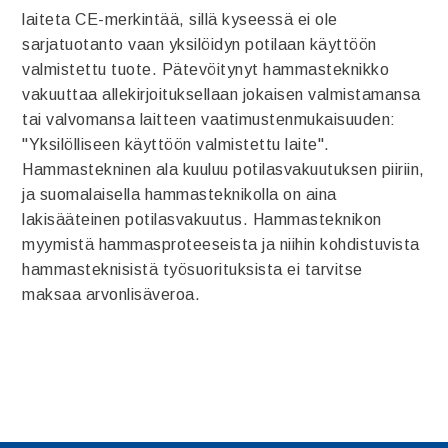
laiteta CE-merkintää, sillä kyseessä ei ole
sarjatuotanto vaan yksilöidyn potilaan käyttöön
valmistettu tuote. Pätevöitynyt hammasteknikko
vakuuttaa allekirjoituksellaan jokaisen valmistamansa
tai valvomansa laitteen vaatimustenmukaisuuden:
"Yksilölliseen käyttöön valmistettu laite".
Hammastekninen ala kuuluu potilasvakuutuksen piiriin,
ja suomalaisella hammasteknikolla on aina
lakisääteinen potilasvakuutus. Hammasteknikon
myymistä hammasproteeseista ja niihin kohdistuvista
hammasteknisistä työsuorituksista ei tarvitse
maksaa arvonlisäveroa.